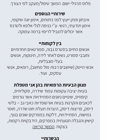
פלוס תרגילי ישום. המשך טיפול/מעקב לפי הצורך.
שירותיי הנוספים
איבחון ומתן ייעוץ לפני ניתוחים, אימון יוגה שיקומי,
אימון תודעתי, רגשי. ע"י כניסה לגלי אלפא ולטרנס
אשר יכולים להוביל לריפוי ברמה עמוקה.
בין לקוחותיי
אנשים החיים בסטרס גבוה, ספורטאים תחרותיים
וחובבי ספורט, נשים לאחר לידה, תינוקות, אנשים
בעלי מוגבליות,
אנשי הייטק (שיושבים רבות מול מחשב), רופאים, אנשי
עסקים, ועוד.
מגוון הבעיות הרפואיות בהן אני מטפלת
בעיות יציבה עקומות עמוד שידרה, סקוליוזיס,
קיפוזיס, שינויים ניוונים הסתיידויות אשר גורמים
לכאבים והקרנות בעיות אורטופדיות כאבי גב – בלטי
דיסק, פריצות דיסק, היצרות תעלת חוט שדרה, חוסר
גמישות, הסתיידויות, דלקות במפרקים שונים בגוף,
קישיון והגבלה תנועתית במפרקים, הידבקויות רקמות,
בצקות.
המשך קריאה
הכשרותיי