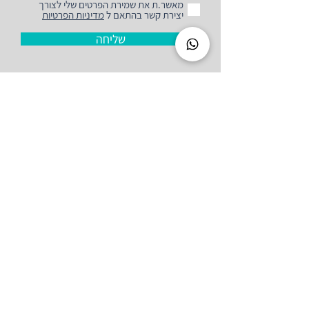
מאשר.ת את שמירת הפרטים שלי לצורך
יצירת קשר בהתאם ל
מדיניות הפרטיות
שליחה
גליה לוי -
אוסטאופטית D.O
יהושוע חנקין 6 עפולה
נייד
050-6973110
:
מייל:
galialevi7@gmail.com
שעות קבלה
א׳ - ה׳ 8:00-16:00
הצהרת נגישות
מדיניות פרטיות